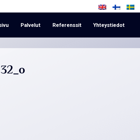
sivu
Palvelut
Referenssit
Yhteystiedot
032_o