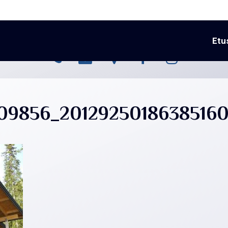
Etu
09856_2012925018638516