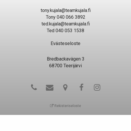
tony.kujala@teamkujala.fi
Tony 040 066 3892
ted.kujala@teamkujala.fi
Ted 040 053 1538
Evästeseloste
Bredbackavägen 3
68700 Teerijärvi
Rekisteriseloste